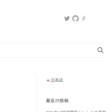
T
g
K
w
i
a
i
t
g
t
h
g
検
t
u
l
索
e
b
e
:
r
日本語
最近の投稿