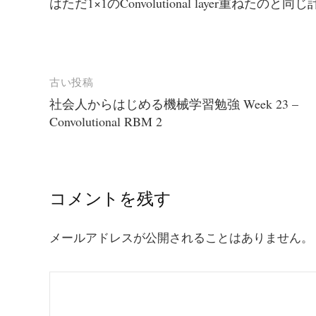
はただ1×1のConvolutional layer
古い投稿
社会人からはじめる機械学習勉強 Week 23 –
Convolutional RBM 2
投
稿
ナ
コメントを残す
ビ
ゲ
メールアドレスが公開されることはありません。
ー
シ