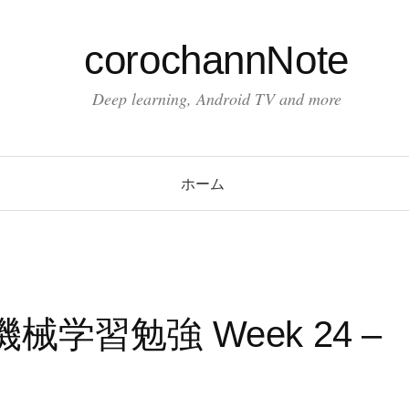
corochannNote
Deep learning, Android TV and more
ホーム
学習勉強 Week 24 –