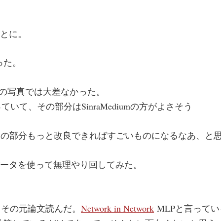
ことに。
かった。
e比較。大体の写真では大差なかった。
のっていて、その部分はSinraMediumの方がよさそう
のでこの部分もっと改良できればすごいものになるなあ、と
ar-10のデータを使って無理やり回してみた。
たので、その元論文読んだ。
Network in Network
MLPと言って