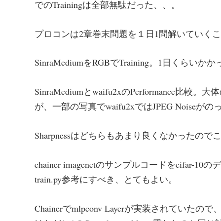
でのTrainingは全部無駄だった、、。
プロコンは2章巻末問題を１日1問解いていく
SinraMediumをRGBでTraining。1日くらいか
SinraMediumとwaifu2xのPerformanc
が、一部の写真でwaifu2xではJPEG Noiseが
Sharpnessはどちらもあまり良くなかった
chainer imagenetのサンプルコードをcif
train.py参考にすべき、とてもよい。
Chainerでmlpconv Layerが実装されてい