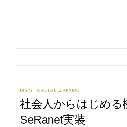
コ
ン
テ
ン
ツ
へ
ス
キ
ッ
プ
/
DIARY
MACHINE LEARNING
社会人からはじめる機械
SeRanet実装