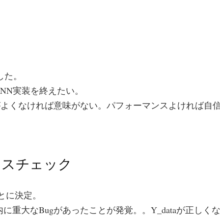
した。
RCNN実装を終えたい。
nceがよくなければ意味がない。パフォーマンスよければ自
ンスチェック
ることに決定。
内に重大なBugがあったことが発覚。。Y_dataが正しく