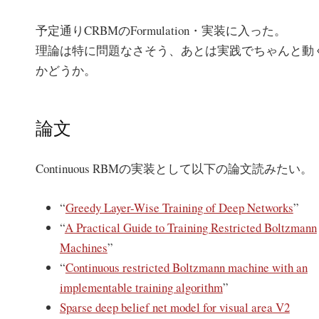
予定通りCRBMのFormulation・実装に入った。
理論は特に問題なさそう、あとは実践でちゃんと動
かどうか。
論文
Continuous RBMの実装として以下の論文読みたい。
“
Greedy Layer-Wise Training of Deep Networks
”
“
A Practical Guide to Training Restricted Boltzmann
Machines
”
“
Continuous restricted Boltzmann machine with an
implementable training algorithm
”
Sparse deep belief net model for visual area V2