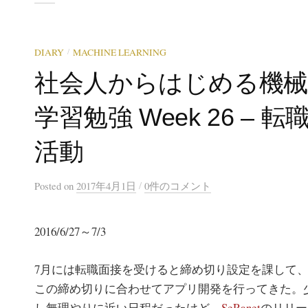
/
DIARY
MACHINE LEARNING
社会人からはじめる機
学習勉強 Week 26 – 転
活動
/
Posted
on
2017年4月1日
0件のコメント
2016/6/27～7/3
7月には転職面接を受けると締め切り設定を課して
この締め切りに合わせてアプリ開発を行ってきた。
し無理やりに近い日程だったけど、
SeRanet
のリリー