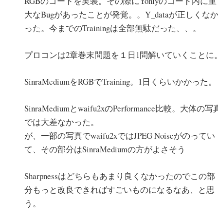
RGBのコードを実装。その際にYonlyのコード内に重
大なBugがあったことが発覚。。Y_dataが正しくな
った。今までのTrainingは全部無駄だった、、。
プロコンは2章巻末問題を１日1問解いていくことに
SinraMediumをRGBでTraining。1日くらいかかった。
SinraMediumとwaifu2xのPerformance比較。大体の写
では大差なかった。
が、一部の写真でwaifu2xではJPEG Noiseがのってい
て、その部分はSinraMediumの方がよさそう
Sharpnessはどちらもあまり良くなかったのでこの部
分もっと改良できればすごいものになるなあ、と思
う。