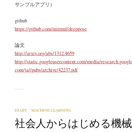
サンプルアプリ）
github
https://github.com/mitmul/deeppose
論文
http://arxiv.org/abs/1312.4659
http://static.googleusercontent.com/media/research.google
com/ja//pubs/archive/42237.pdf
/
DIARY
MACHINE LEARNING
社会人からはじめる機