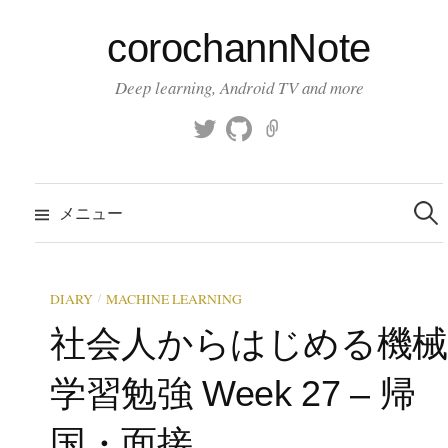
コ
corochannNote
ン
テ
Deep learning, Android TV and more
ン
ツ
T
g
K
へ
w
i
a
ス
i
t
g
検
索
キ
t
h
g
メニュー
:
t
u
l
ッ
e
b
e
プ
r
/
DIARY
MACHINE LEARNING
社会人からはじめる機
学習勉強 Week 27 – 帰
国・面接